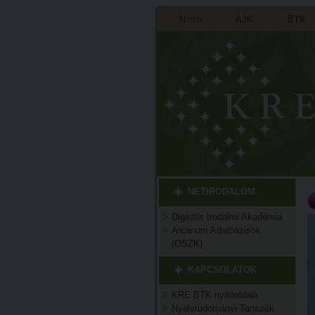
Nyitó
ÁJK
BTK
NETIRODALOM
Digitális Irodalmi Akadémia
Arcanum Adatbázisok
(OSZK)
KAPCSOLATOK
KRE BTK nyitóoldala
Nyelvtudományi Tanszék