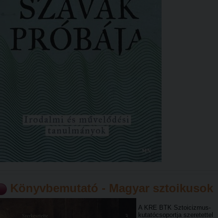
Könyvbemutató - Magyar sztoikusok
A KRE BTK Sztoicizmus-
kutatócsoportja szeretettel