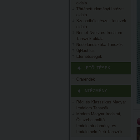
oldala
Történettudományi Intézet
oldala
Szabadbölcsészet Tanszék
oldala
Német Nyelv és Irodalom
Tanszék oldala
Néderlandisztika Tanszék
ÚjNautilus
Elérhetőségek
LETÖLTÉSEK
Órarendek
INTÉZMÉNY
Régi és Klasszikus Magyar
Irodalom Tanszék
Modern Magyar Irodalmi,
Összehasonlító
Irodalomtudományi és
Irodalomelméleti Tanszék