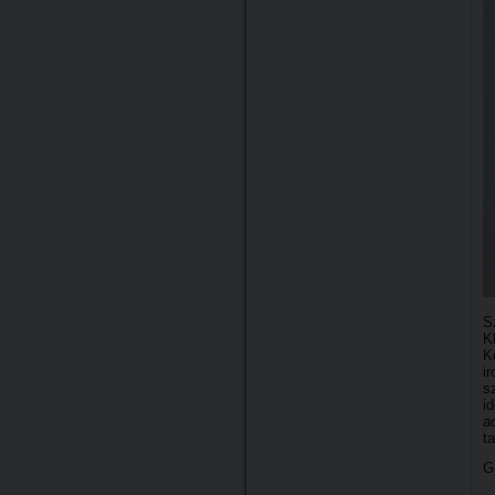
S
K
K
i
s
i
a
t
G