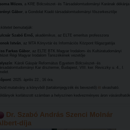
soma Mózes
, a KRE Bölcsészet- és Társadalomtudományi Karának dékánja
erényi Gábor
, a Gondolat Kiadó társadalomtudományi főszerkesztője
 kötetet bemutatják:
ulcsár Szabó Ernő,
akadémikus, az ELTE emeritus professzora
onok István
, az MTA Könyvtár és Információs Központ főigazgatója
iss Farkas Gábor
, az ELTE BTK Magyar Irodalom- és Kultúratudományi
ntézet Régi Magyar Irodalom Tanszékének vezetője
elyszín
: Károli Gáspár Református Egyetem Bölcsészet- és
ársadalomtudományi Kar díszterme, Budapest, VIII. ker. Reviczky u. 4., I.
melet.
dőpont
: 2025. április 22., 16 óra.
övid mutatvány a könyvből (tartalomjegyzék és bevezető)
itt
olvasható.
éldányok korlátozott számban a helyszínen kedvezményes áron vásárolhatók
Dr. Szabó András Szenci Molnár
lbert-díja