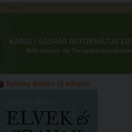
HTK
Nyilasy Balázs új könyve