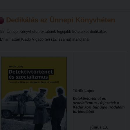
Dedikálás az Ünnepi Könyvhéten
 95. Ünnepi Könyvhéten oktatóink legújabb köteteiket dedikálják
 L'Harmattan Kiadó Vigadó téri (12. számú) standjánál
Török Lajos
Detektívtörténet és
szocializmus - fejezetek a
Kádár kori bűnügyi irodalom
történetéből
június 13.