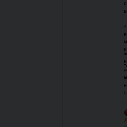
C
B
A
K
M
K
I
H
T
e
I
R
P
A