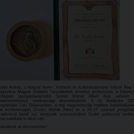
zabó András, a Magyar Nyelv-, Irodalom és Kultúratudományi Intézet Régi 
lasszikus Magyar Irodalom Tanszékének emeritus professzora, a Debrece
ollégium Igazgatótanácsától Szenci Molnár Albert díjat vehetett 
rodalomtörténészi munkássága elismeréseként. A díj átadására 202
zeptember 7-én, Debrecenben, a régi magyarországi irodalom kutatóhelyein
dei konferenciáján (
Szenci Molnár Albert és a 16–17. századi peregrinat
cademic
a) került sor, amelynek szervezésében Szabó professzor szakm
anácsadóként is részt vett.
ratulálunk az elismeréshez!